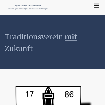
Kyffhäuser Kameradschaft
Probsthagen - Vornhagen - Habichhorst - Stadthagen
Traditionsverein
mit
Zukunft